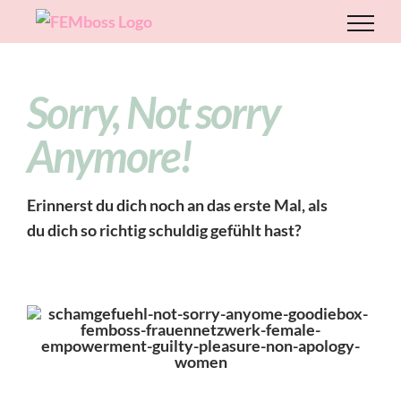
Zum
Inhalt
springen
Sorry, Not sorry
Anymore!
Erinnerst du dich noch an das erste Mal, als
du dich so richtig schuldig gefühlt hast?