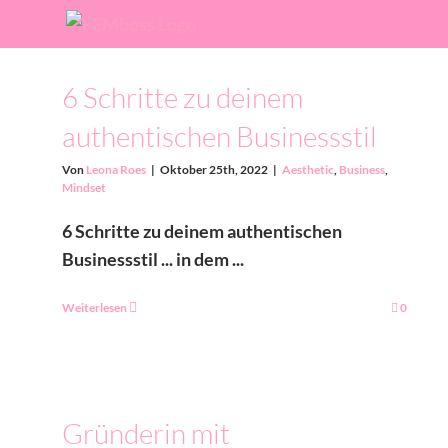
Zum
Inhalt
springen
6 Schritte zu deinem
authentischen Businessstil
Von
Leona Roes
|
Oktober 25th, 2022
|
Aesthetic
,
Business
,
Mindset
6 Schritte zu deinem authentischen
Businessstil ... in dem ...
Weiterlesen
0
Gründerin mit