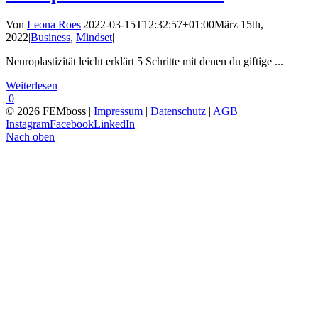
Von
Leona Roes
|
2022-03-15T12:32:57+01:00
März 15th,
2022
|
Business
,
Mindset
|
Neuroplastizität leicht erklärt 5 Schritte mit denen du giftige ...
Weiterlesen
0
© 2026 FEMboss |
Impressum
|
Datenschutz
|
AGB
Instagram
Facebook
LinkedIn
Nach oben