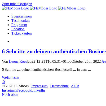
Zum Inhalt springen
Speakerinnen
Testimonials
Programm
Location
Ticket kaufen
6 Schritte zu deinem authentischen Busines
Von
Leona Roes
|
2022-12-21T10:05:31+01:00
Oktober 25th, 2022
|
Ae
6 Schritte zu deinem authentischen Businessstil ... in dem ...
Weiterlesen
0
© 2026 FEMboss |
Impressum
|
Datenschutz
|
AGB
Instagram
Facebook
LinkedIn
Nach oben