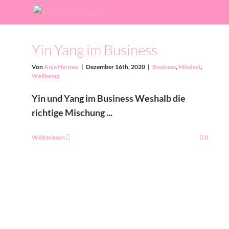
Zum
Inhalt
springen
Yin Yang im Business
Von
Anja Hermes
|
Dezember 16th, 2020
|
Business
,
Mindset
,
Wellbeing
Yin und Yang im Business Weshalb die
richtige Mischung ...
Weiterlesen
0