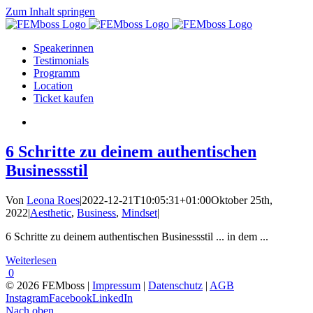
Zum Inhalt springen
Speakerinnen
Testimonials
Programm
Location
Ticket kaufen
6 Schritte zu deinem authentischen
Businessstil
Von
Leona Roes
|
2022-12-21T10:05:31+01:00
Oktober 25th,
2022
|
Aesthetic
,
Business
,
Mindset
|
6 Schritte zu deinem authentischen Businessstil ... in dem ...
Weiterlesen
0
© 2026 FEMboss |
Impressum
|
Datenschutz
|
AGB
Instagram
Facebook
LinkedIn
Nach oben