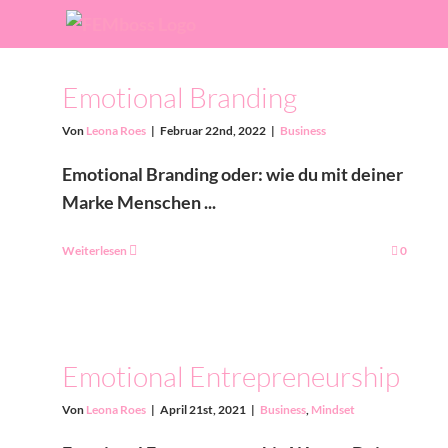
Zum
Inhalt
springen
Emotional Branding
Von
Leona Roes
|
Februar 22nd, 2022
|
Business
Emotional Branding oder: wie du mit deiner
Marke Menschen ...
Weiterlesen
0
Emotional Entrepreneurship
Von
Leona Roes
|
April 21st, 2021
|
Business
,
Mindset