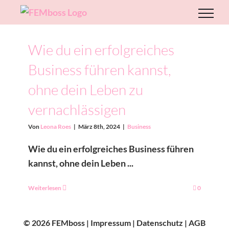
Zum
Inhalt
springen
Wie du ein erfolgreiches
Business führen kannst,
ohne dein Leben zu
vernachlässigen
Von
Leona Roes
|
März 8th, 2024
|
Business
Wie du ein erfolgreiches Business führen
kannst, ohne dein Leben ...
Weiterlesen
0
© 2026 FEMboss |
Impressum
|
Datenschutz
|
AGB