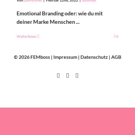
Von
Leona Roes
|
Februar 22nd, 2022
|
Business
Emotional Branding oder: wie du mit
deiner Marke Menschen ...
Weiterlesen
0
© 2026 FEMboss |
Impressum
|
Datenschutz
|
AGB
Instagram
Facebook
LinkedIn