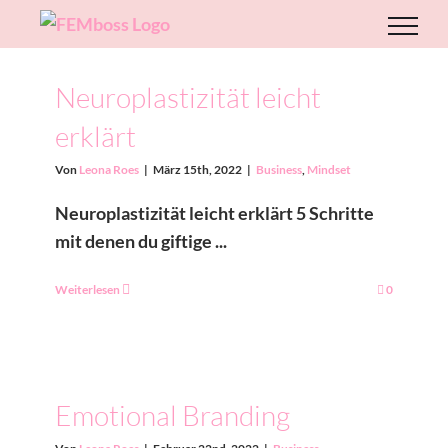
Zum
Inhalt
springen
Neuroplastizität leicht
erklärt
Von
Leona Roes
|
März 15th, 2022
|
Business
,
Mindset
Neuroplastizität leicht erklärt 5 Schritte
mit denen du giftige ...
Weiterlesen
0
Emotional Branding