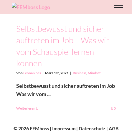
Zum
Inhalt
springen
Selbstbewusst und sicher
auftreten im Job – Was wir
vom Schauspiel lernen
können
Von
Leona Roes
|
März 1st, 2021
|
Business
,
Mindset
Selbstbewusst und sicher auftreten im Job
Was wir vom ...
Weiterlesen
0
© 2026 FEMboss |
Impressum
|
Datenschutz
|
AGB