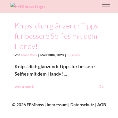
Zum
Inhalt
springen
Knips‘ dich glänzend: Tipps
für bessere Selfies mit dem
Handy!
Von
Leona Roes
|
März 30th, 2023
|
Business
Knips' dich glänzend: Tipps für bessere
Selfies mit dem Handy! ...
Weiterlesen
0
© 2026 FEMboss |
Impressum
|
Datenschutz
|
AGB