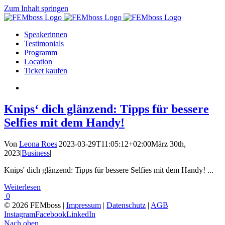
Zum Inhalt springen
Speakerinnen
Testimonials
Programm
Location
Ticket kaufen
Knips‘ dich glänzend: Tipps für bessere
Selfies mit dem Handy!
Von
Leona Roes
|
2023-03-29T11:05:12+02:00
März 30th,
2023
|
Business
|
Knips' dich glänzend: Tipps für bessere Selfies mit dem Handy! ...
Weiterlesen
0
© 2026 FEMboss |
Impressum
|
Datenschutz
|
AGB
Instagram
Facebook
LinkedIn
Nach oben