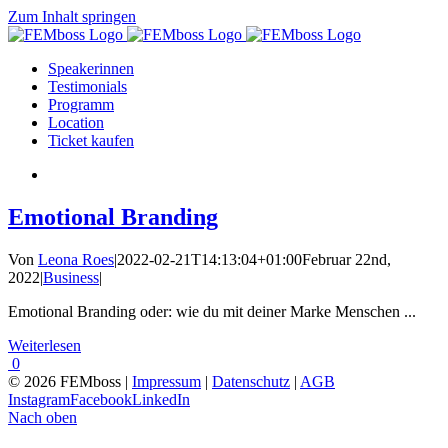
Zum Inhalt springen
Speakerinnen
Testimonials
Programm
Location
Ticket kaufen
Emotional Branding
Von
Leona Roes
|
2022-02-21T14:13:04+01:00
Februar 22nd,
2022
|
Business
|
Emotional Branding oder: wie du mit deiner Marke Menschen ...
Weiterlesen
0
© 2026 FEMboss |
Impressum
|
Datenschutz
|
AGB
Instagram
Facebook
LinkedIn
Nach oben