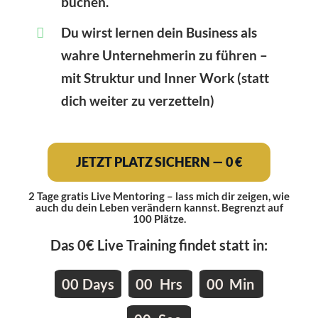
buchen.
Du wirst lernen dein Business als
wahre Unternehmerin zu führen –
mit Struktur und Inner Work (statt
dich weiter zu verzetteln)
JETZT PLATZ SICHERN — 0 €
2 Tage gratis Live Mentoring – lass mich dir zeigen, wie
auch du dein Leben verändern kannst. Begrenzt auf
100 Plätze.
Das 0€ Live Training findet statt in:
0
0
Days
0
0
Hrs
0
0
Min