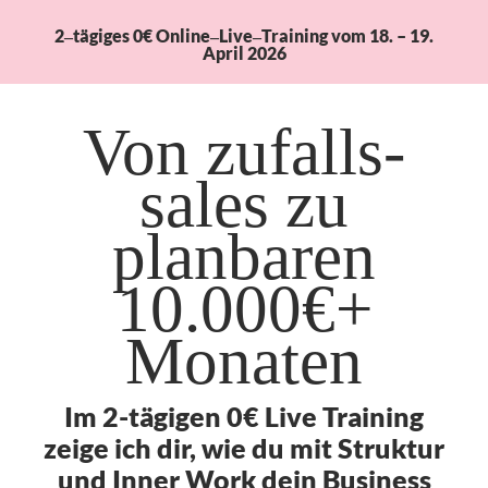
Zum
2‒tägiges 0€ Online‒Live‒Training vom 18. – 19.
Inhalt
April 2026
springen
Von zufalls-
sales zu
planbaren
10.000€+
Monaten
Im 2-tägigen 0€ Live Training
zeige ich dir, wie du mit Struktur
und Inner Work dein Business